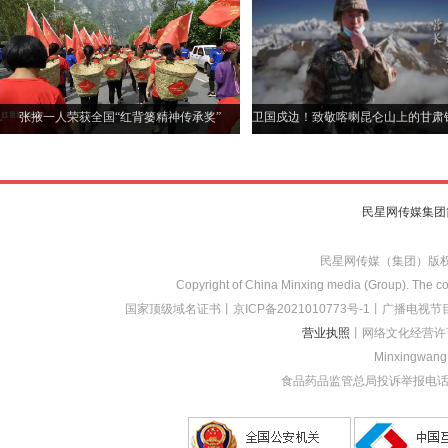
张掖一人荣获全国“红背篓精神传承奖”
卫国戍边！致敬喀喇昆仑山上的甘肃
民星网传媒集团
民星网传媒（集团）版
Copyright of China Minxing media (Group). The con
国家顶级域名证书
丨
京ICP备2021010773
号-1
丨
广播电视节目
营业执照
丨网络文化经营许
Minxingwang (
食品药品监管总局投诉举报电话：1