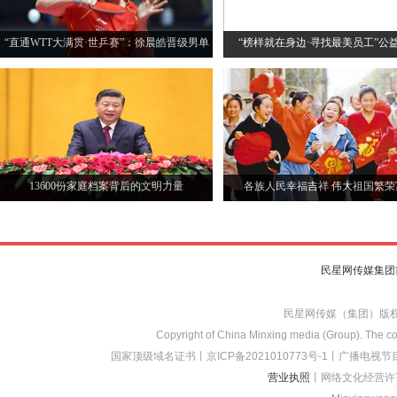
“直通WTT大满贯·世乒赛”：徐晨皓晋级男单
“榜样就在身边·寻找最美员工”公
四强
13600份家庭档案背后的文明力量
各族人民幸福吉祥 伟大祖国繁荣
民星网传媒集团
民星网传媒（集团）版
Copyright of China Minxing media (Group). The con
国家顶级域名证书
丨
京ICP备2021010773
号-1
丨
广播电视节目
营业执照
丨网络文化经营许