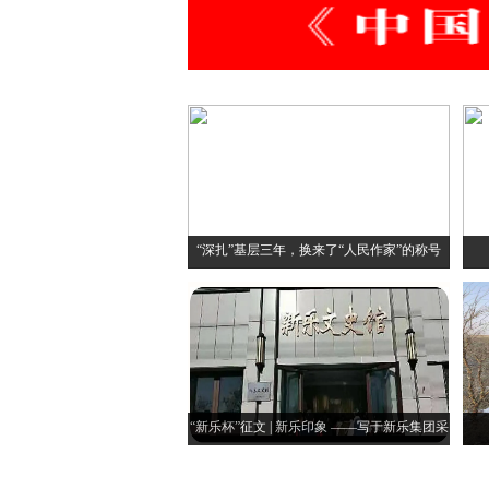
“深扎”基层三年，换来了“人民作家”的称号
“新乐杯”征文 | 新乐印象 ——写于新乐集团采
风后