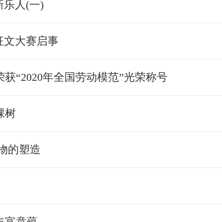
乐人(一)
征文大赛启事
获“2020年全国劳动模范”光荣称号
棵树
物的塑造
丰富意蕴