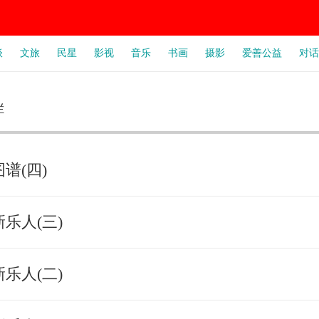
谈
文旅
民星
影视
音乐
书画
摄影
爱善公益
对话
栏
谱(四)
乐人(三)
乐人(二)