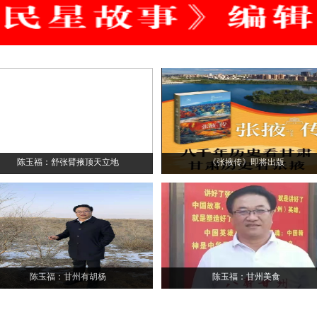
陈玉福：舒张臂掖顶天立地
《张掖传》即将出版
陈玉福：甘州有胡杨
陈玉福：甘州美食